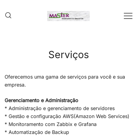
Pular
para
conteúdo
Site da Master Taquara marmoraria
MASTER DA TAQUARA
MARMORARIA
LTDA
Serviços
Oferecemos uma gama de serviços para você e sua
empresa.
Gerenciamento e Administração
* Administração e gerenciamento de servidores
* Gestão e configuração AWS(Amazon Web Services)
* Monitoramento com Zabbix e Grafana
* Automatização de Backup